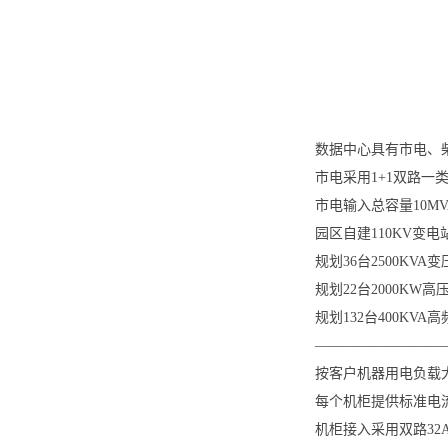
数据中心具有市电、
市电采用1+1双路一
市电输入总容量10MV
园区自建110KV变电
规划36台2500KVA
规划22台2000KW
规划132台400KV
—————————
按客户机器用电负载
每个机柜提供标准电流
机柜接入采用双路32