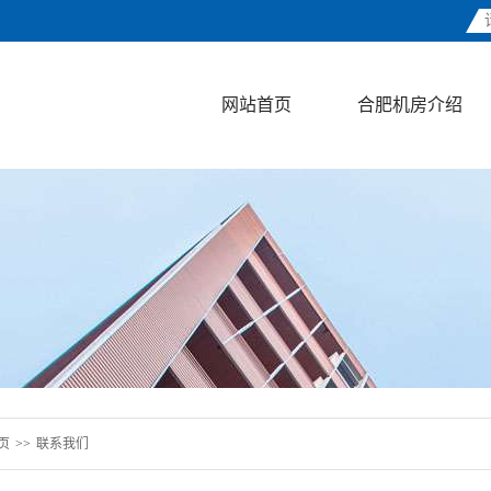
网站首页
合肥机房介绍
页
>>
联系我们