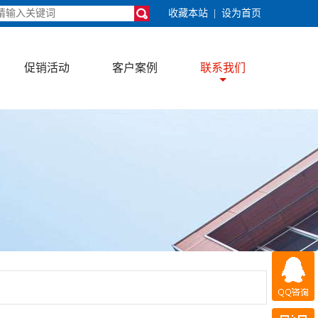
收藏本站
|
设为首页
促销活动
客户案例
联系我们
QQ咨询
微信咨询